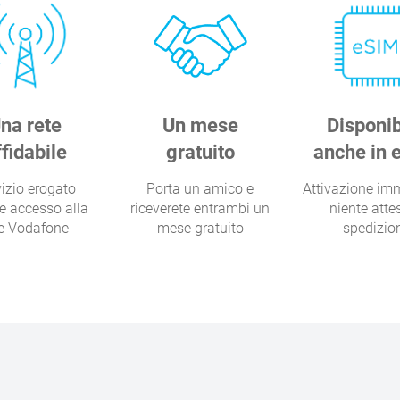
na rete
Un mese
Disponib
ffidabile
gratuito
anche in 
izio erogato
Porta un amico e
Attivazione im
e accesso alla
riceverete entrambi un
niente atte
te Vodafone
mese gratuito
spedizio