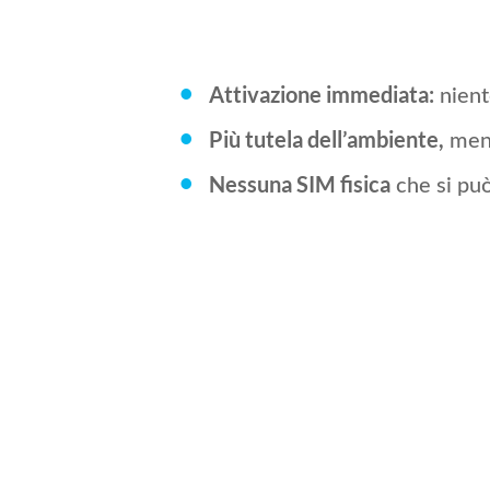
•
nient
Attivazione immediata:
•
meno 
Più tutela dell’ambiente,
•
che si pu
Nessuna SIM fisica