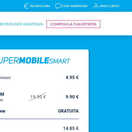
RICARICA SIM
CHAT ASSISTENZA
AREA CLIENTI
ROTEZIONE E ASSISTENZA
COMPONI LA TUA OFFERTA
4.95 €
rinnovo
IM
19.90 €
9.90 €
um
one
GRATUITA
14.85 €