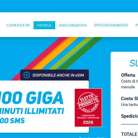
COMUNI E PA
MOBILE
ASSICURAZIONI
EFFICIENTAMENTO
P
Offerta
Costo di 
mensile
Costo S
Una tant
Spedizi
TOTALE