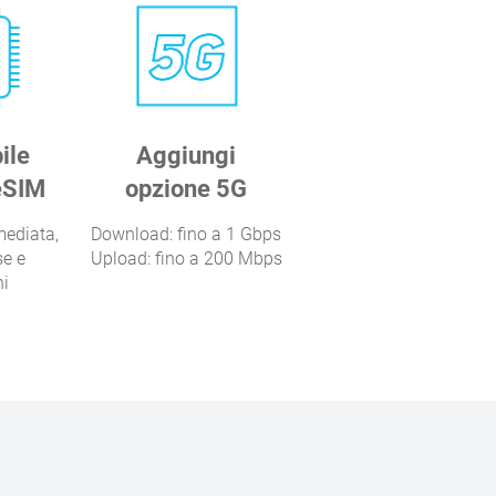
ile
Aggiungi
eSIM
opzione 5G
mediata,
Download: fino a 1 Gbps
se e
Upload: fino a 200 Mbps
ni